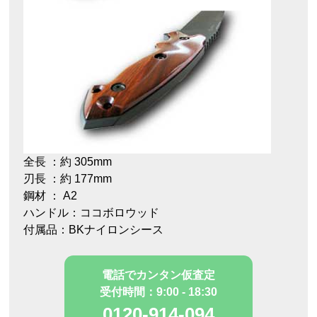
全長 ：約 305mm
刃長 ：約 177mm
鋼材 ： A2
ハンドル：ココボロウッド
付属品：BKナイロンシース
電話でカンタン仮査定
受付時間：9:00 - 18:30
0120-914-094