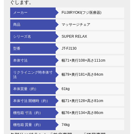
ぐします。
メーカー
FUJIIRYOKI(フジ医療器)
商品
マッサージチェア
シリーズ名
SUPER RELAX
型番
JT-FJ130
本体寸法
幅71×奥行108×高さ111cm
リクライニング時本体寸
幅79×奥行181×高さ84cm
法
本体質量（約）
61kg
本体寸法 開梱時（約）
幅71×奥行128×高さ81cm
梱包箱 寸法（約）
幅76×奥行134×高さ86cm
梱包箱 質量（約）
74kg