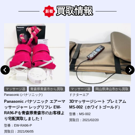
買取情報
新着
森市から買取
マッサージ器
岡山県津山市から買取
マッサージ器
熊本県玉名
ドクターエア
フジ医療器(FUJIIRYOKI)
ニック エアーマ
3Dマッサージシート プレミアム
CYBER-RELAX AS-1000
レ EW-
MS-002（ホワイトゴールド）
型番：AS-1000
市のお客様よ
型番：MS-002
買取日：2021/02/09
買取日：2021/02/20