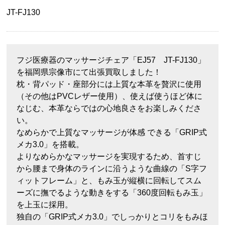
JT-FJ130
フジ医療器のマッサージチェア「EJ57 JT-FJ130」
を福岡県宗像市にて出張買取しました！
枕・背パッド・座部分には上質な本革を贅沢に使用
（その他はPVCレザー使用）、使えば使うほど体に
なじむ、本革ならではの心地良さをお楽しみくださ
い。
なめらかで上質なマッサージが体感 できる「GRIP式
メカ3.0」を搭載。
よりなめらかなマッサージを実現するため、首すじ
から腰まで身体のラインに沿うような曲線の「S字フ
ィットフレーム」と、もみ玉が縦横に回転してスム
ーズに撫でるような動きをする「360度回転もみ玉」
を上玉に採用。
独自の「GRIP式メカ3.0」でしっかりとコリをもみほ