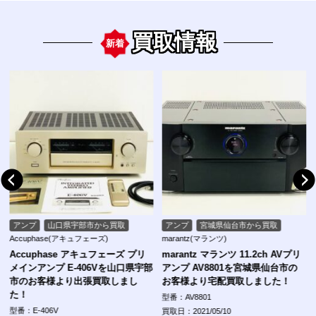
買取情報
新着
アンプ
山口県宇部市から買取
アンプ
宮城県仙台市から買取
Accuphase(アキュフェーズ)
marantz(マランツ)
Accuphase アキュフェーズ プリ
marantz マランツ 11.2ch AVプリ
メインアンプ E-406Vを山口県宇部
アンプ AV8801を宮城県仙台市の
市のお客様より出張買取しまし
お客様より宅配買取しました！
た！
型番：AV8801
型番：E-406V
買取日：2021/05/10