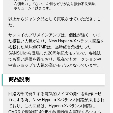
右側出力してない。左側もガリがあり接触不良気味。
ボリューム：効きます。
以上からジャンク品として買取させていただきまし
た。
サンスイのプリメインアンプは、個性が強く、いま
だ根強い人気があり、New Hyper α-Xバランス回路を
搭載したAU-α607MRは、当時経営危機だった
SANSUIから登場した20周年記念モデルで、各雑誌
でも高い評価を得ており、現在でもオークションや
中古ショップで人気の高いモデルとなっています。
商品説明
回路内部で発生する電気的ノイズの発生を動作上ゼ
ロにする為、New Hyper α-Xバランス回路が採用され
ており、この回路は、Hyper α-Xバランス回路に、
CMRRで理論値140dBの改善効果を実現するウィル