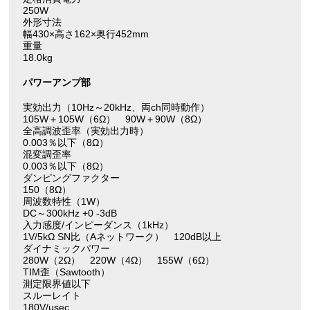
250W
外形寸法
幅430×高さ162×奥行452mm
重量
18.0kg
パワーアンプ部
実効出力（10Hz～20kHz、両ch同時動作）
105W＋105W（6Ω） 90W＋90W（8Ω）
全高調波歪率（実効出力時）
0.003％以下（8Ω）
混変調歪率
0.003％以下（8Ω）
ダンピングファクター
150（8Ω）
周波数特性（1W）
DC～300kHz +0 -3dB
入力感度/インピーダンス（1kHz）
1V/5kΩ SN比（Aネットワーク） 120dB以上
ダイナミックパワー
280W（2Ω） 220W（4Ω） 155W（6Ω）
TIM歪（Sawtooth）
測定限界値以下
スルーレイト
180V/μsec