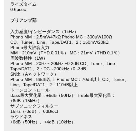
ライズタイム
0.6μsec
プリアンプ部
入力感度/インピーダンス（1kHz）
Phono MM：2.5mV/47kΩ Phono MC：300μV/100Ω
CD、Tuner、Line、Tape/DAT1、2：150mV/20kΩ
Phono最大許容入力
MM：210mV（THD 0.01％） MC：21mV（THD 0.1％）
周波数特性（1W）
Phono MM：20Hz～20kHz ±0.2dB CD、Tuner、Line、
Tape/DAT1、2：DC～200kHz +0 -3dB
SN比（Aネットワーク）
Phono MM：88dB以上 Phono MC：70dB以上 CD、Tuner、
Line、Tape/DAT1、2：110dB以上
トーンコントロール
Bass最大変化量：±6dB（50Hz） Treble最大変化量：
±6dB（15kHz）
サブソニックフィルター
16Hz（-3dB）、6dB/oct
ラウドネス
+6dB（50Hz）、+4dB（10kHz）