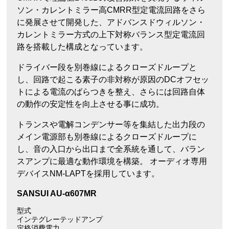
ソン・カレントミラー高CMRR型定電流回路をさら
に発展させて開発した、アドバンスドウィルソン・
カレントミラー方式の上下対称バランス型定電流回
路を搭載した構成となっています。
ドライバー段を別巻線によるクローズドループと
し、回路で起こる素子の非対称が原因のDCオフセッ
トによる電流のばらつきを整え、さらには回路自体
の動作の安定性を向上させる事に成功。
トランスや電解コンデンサー等を集結した出力段の
メイン電源部も別巻線によるクローズドループに
し、音の入口から出口まで全系統を通して、バラン
スアンプに最適な動作環境を構築。 オーディオ専用
デバイスNM-LAPTを採用しています。
SANSUI AU-α607MR
型式
インテグレーテッドアンプ
定格消費電力