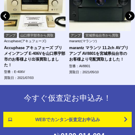
アンプ
山口県宇部市から買取
アンプ
宮城県仙台市から買取
Accuphase(アキュフェーズ)
marantz(マランツ)
Accuphase アキュフェーズ プリ
marantz マランツ 11.2ch AVプリ
メインアンプ E-406Vを山口県宇部
アンプ AV8801を宮城県仙台市の
市のお客様より出張買取しまし
お客様より宅配買取しました！
た！
型番：AV8801
型番：E-406V
買取日：2021/05/10
買取日：2021/07/03
今すぐ仮査定お申込み！
WEBでカンタン
仮査定お申込み