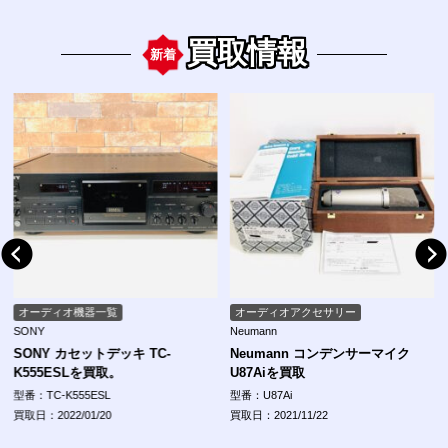
買取情報
新着
オーディオ機器一覧
オーディオアクセサリー
SONY
Neumann
SONY カセットデッキ TC-
Neumann コンデンサーマイク
K555ESLを買取。
U87Aiを買取
型番：TC-K555ESL
型番：U87Ai
買取日：2022/01/20
買取日：2021/11/22