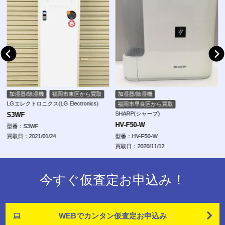
加湿器/除湿機
福岡市東区から買取
加湿器/除湿機
LGエレクトロニクス(LG Electronics)
福岡市早良区から買取
SHARP(シャープ)
S3WF
HV-F50-W
型番：S3WF
買取日：2021/01/24
型番：HV-F50-W
買取日：2020/11/12
今すぐ仮査定お申込み！
WEBでカンタン
仮査定お申込み