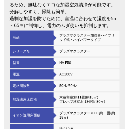
るため、無駄なくエコな加湿空気清浄が可能です。
分解しやすく、掃除も簡単。
過剰な加湿を防ぐために、室温に合わせて湿度を55
～65％に制御し、電力のムダ使いを抑制します。
プラズマクラスター加湿器ハイブリ
商品
ッド式・ハイパワータイプ
シリーズ名
プラズマクラスター
型番
HV-F50
電源
AC100V
定格周波数
50Hz/60Hz
木造和室:約11畳(約18㎡)
加湿適用床面積
プレハブ洋室:約18畳(約30㎡)
プラズマクラスター7000:約11畳(約
イオン適用床面積
18㎡)