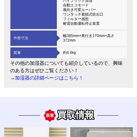
ハイブリッド加湿
自動エコモード
風向き可変ルーパー
ワンタッチ着脱式吹出口
フィルター感想
耐震自動運転停止装置
幅385mm×奥行き170mm×高さ
外形寸法
372mm
質量
約4.4kg
その他の加湿器についても紹介しているので、興味
のある方はぜひご覧ください！
→
加湿器の詳細ページはこちら！
買取情報
新着