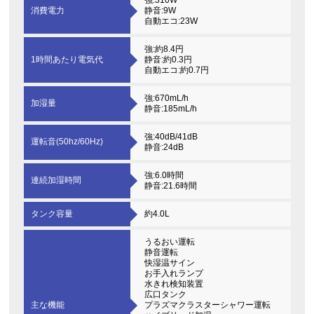
強:310W
消費電力
静音:9W
自動エコ:23W
強:約8.4円
1時間あたり電気代
静音:約0.3円
自動エコ:約0.7円
強:670mL/h
加湿量
静音:185mL/h
強:40dB/41dB
運転音(50hz/60Hz)
静音:24dB
強:6.0時間
連続加湿時間
静音:21.6時間
タンク容量
約4.0L
うるおい運転
静音運転
快湿温サイン
お手入れランプ
水きれ検知装置
広口タンク
主な機能
プラズマクラスターシャワー運転