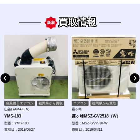
買取情報
新着
扇風機
エアコン
福岡県から買取
エアコン
福岡県から買取
山善(YAMAZEN)
霧ヶ峰
YMS-183
霧ヶ峰MSZ-GV2518（W）
型番：YMS-183
型番：MSZ-GV2518-W
買取日：2019/06/27
買取日：2019/04/11