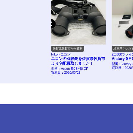
県さいたま市から買取
佐賀県佐賀市から買取
埼玉県さいた
n(キヤノン)
Nikon(ニコン)
ZEISS(ツァイ
CULARS 10x30 IS II
ニコンの双眼鏡を佐賀県佐賀市
Victory SF 
より宅配買取しました！
x30 IS II
型番：Victory 
2020/09/10
買取日：2020/0
型番：Action EX 8×40 CF
買取日：2020/03/02