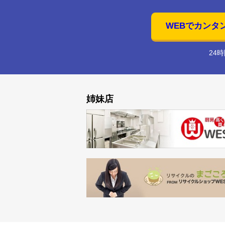
WEBでカンタ
24
姉妹店