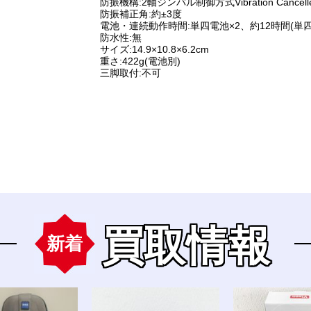
防振機構:2軸ジンバル制御方式Vibration Can
防振補正角:約±3度
電池・連続動作時間:単四電池×2、約12時間(単四
防水性:無
サイズ:14.9×10.8×6.2cm
重さ:422g(電池別)
三脚取付:不可
買取情報
新着