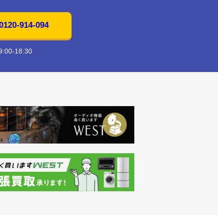
20-914-094
00-18:30