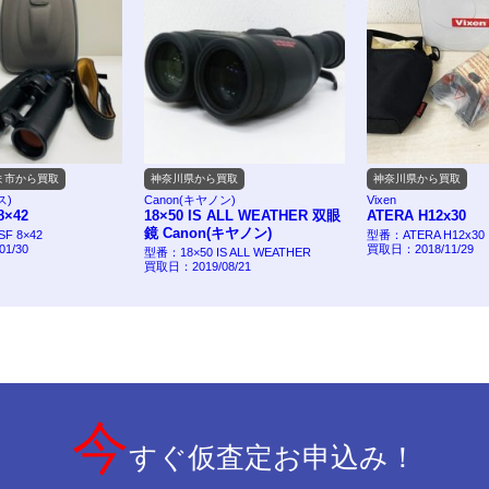
ま市から買取
神奈川県から買取
神奈川県から買取
ス)
Canon(キヤノン)
Vixen
8×42
18×50 IS ALL WEATHER 双眼
ATERA H12x30
鏡 Canon(キヤノン)
SF 8×42
型番：ATERA H12x30
1/30
買取日：2018/11/29
型番：18×50 IS ALL WEATHER
買取日：2019/08/21
今
すぐ仮査定お申込み！