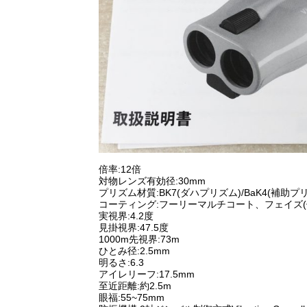
倍率:12倍
対物レンズ有効径:30mm
プリズム材質:BK7(ダハプリズム)/BaK4(補助プ
コーティング:フーリーマルチコート、フェイズ
実視界:4.2度
見掛視界:47.5度
1000m先視界:73m
ひとみ径:2.5mm
明るさ:6.3
アイレリーフ:17.5mm
至近距離:約2.5m
眼福:55~75mm