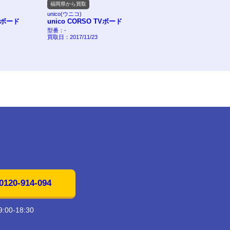
福岡県から買取
佐賀県から買取
unico(ウニコ)
CASSINA IXC（カッシーナ・
ンボード
unico CORSO TVボード
シー ）
LOTUS 4doorヴァーミ
型番：-
レッド
買取日：2017/11/23
型番：LOTUS 4door
買取日：2017/08/10
20-914-094
00-18:30