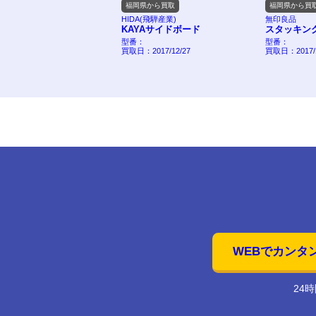
県から買取
福岡県から買取
福岡県から買
LEX
HIDA(飛騨産業)
無印良品
107
KAYAサイドボード
スタッキン
Q-6107
型番：
型番：
2018/09/16
買取日：2017/12/27
買取日：2017/1
WEBでカンタ
24