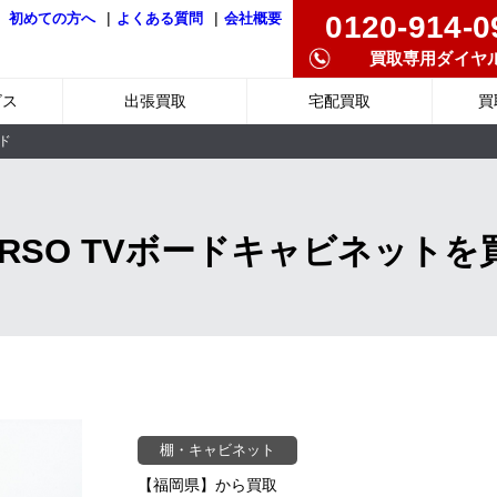
|
|
0120-914-0
初めての方へ
よくある質問
会社概要
買取専用ダイヤ
ビス
出張買取
宅配買取
買
ード
 CORSO TVボードキャビネットを
棚・キャビネット
【福岡県】から買取