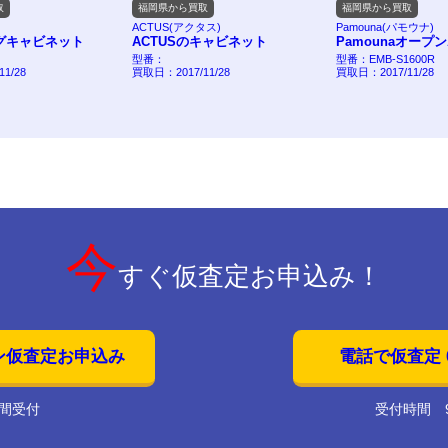
取
福岡県から買取
福岡県から買取
ACTUS(アクタス)
Pamouna(パモウナ)
グキャビネット
ACTUSのキャビネット
Pamounaオープ
型番：
型番：EMB-S1600R
1/28
買取日：2017/11/28
買取日：2017/11/28
今
すぐ仮査定お申込み！
ン仮査定お申込み
電話で仮査定 01
時間受付
受付時間 9: