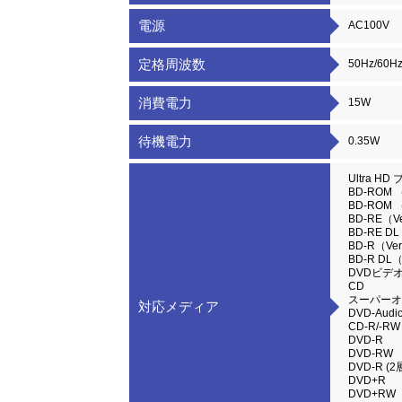
電源
AC100V
定格周波数
50Hz/60H
消費電力
15W
待機電力
0.35W
Ultra H
BD-ROM
BD-ROM
BD-RE（Ve
BD-RE D
BD-R（Ver.
BD-R DL
DVDビデ
CD
スーパーオ
対応メディア
DVD-Audi
CD-R/-RW
DVD-R
DVD-RW
DVD-R (2
DVD+R
DVD+RW