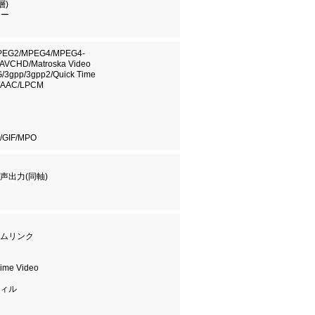
層)
リー
PEG2/MPEG4/MPEG4-
AVCHD/Matroska Video
G/3gpp/3gpp2/Quick Time
/AAC/LPCM
/GIF/MPO
声出力(同軸)
ムリンク
ime Video
ィル