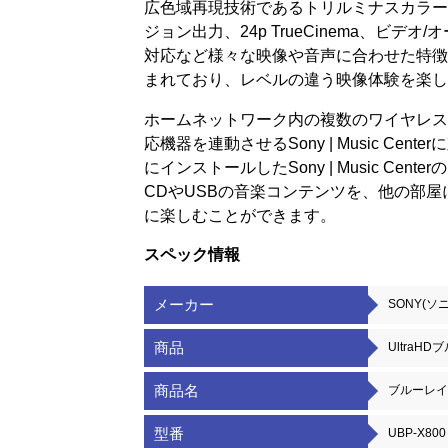
広色域再現技術であるトリルミナスカラーや1
ジョン出力、24p TrueCinema、ビデオ/
対応など様々な映像や音声に合わせた特徴
まれており、レベルの違う映像体験を楽し
ホームネットワーク内の複数のワイヤレス
応機器を連動させるSony | Music Ce
にインストールしたSony | Music Ce
CDやUSBの音楽コンテンツを、他の部
に楽しむことができます。
スペック情報
メーカー
SONY(ソ
商品
UltraH
商品名
ブルーレイ
型番
UBP-X800