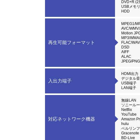
DVD+R (2
USBメモ
HDD
MPEG1/M
AVC/WMV/
Motion JP
MP3/WMA
再生可能フォーマット
FLAC/WAV
DSD
AIFF
ALAC
JPEG/PNG
HDMI出力
デジタル音
入出力端子
USB端子
LAN端子
無線LAN
ソニールー
Netflix
YouTube
対応ネットワーク機器
Amazon Pr
hulu
ベルリンフ
Gracenote
BD-Live