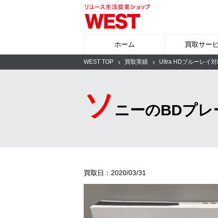
ホーム
買取サー
WEST TOP
買取実績
Ultra HDブルーレイ対
ソ
ニーのBDプ
買取日：2020/03/31