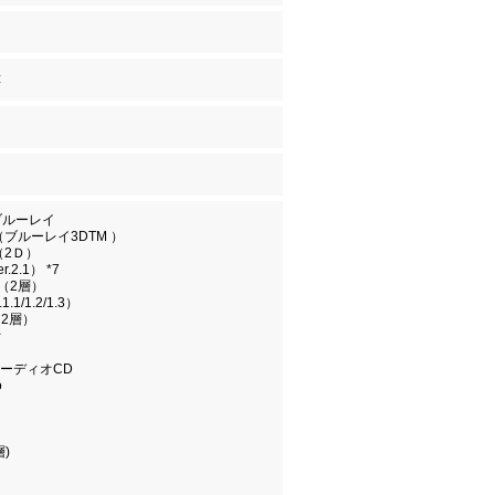
z
D ブルーレイ
 （ブルーレイ3DTM ）
 （2Ｄ）
r.2.1） *7
L（2層）
1.1/1.2/1.3）
（2層）
オ
ーディオCD
o
層)