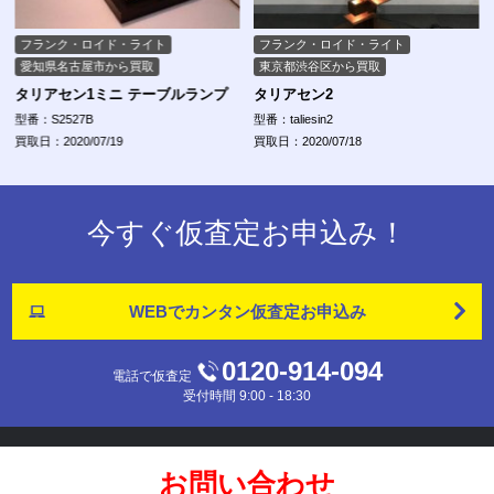
フランク・ロイド・ライト
フランク・ロイド・ライト
愛知県名古屋市から買取
東京都渋谷区から買取
タリアセン1ミニ テーブルランプ
タリアセン2
型番：S2527B
型番：taliesin2
買取日：2020/07/19
買取日：2020/07/18
今すぐ仮査定お申込み！
WEBでカンタン
仮査定お申込み
0120-914-094
電話で仮査定
受付時間 9:00 - 18:30
お問い合わせ