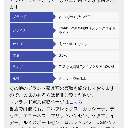
アッパーライトとして、より上方向へ光が放射され
ます。
ブランド
yamagiwa（ヤマギワ）
Frank Lloyd Wright（フランクロイド
デザイナー
ライト）
サイズ
高752 幅210(mm)
重量
3.0kg
ランプ
E12 小丸電球Tタイプクリア 10W×5
素材
チェリー塗装仕上
その他のブランド家具類の買取も紹介しております
ので、興味のある方は是非ご覧ください。
→ブランド家具買取ページは
こちら
当店では他にも、アルフレックス、カッシーナ、デ
セデ、エコーネス、フリッツハンセン、ゲタマ、イ
デー、ルイスポールセン、ロルフベンツ、USMハラ