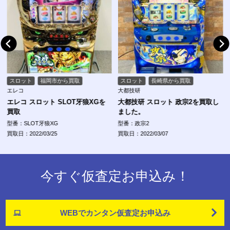
スロット
福岡市から買取
スロット
長崎県から買取
エレコ
大都技研
エレコ スロット SLOT牙狼XGを
大都技研 スロット 政宗2を買取し
買取
ました。
型番：SLOT牙狼XG
型番：政宗2
買取日：2022/03/25
買取日：2022/03/07
今すぐ仮査定お申込み！
WEBでカンタン
仮査定お申込み