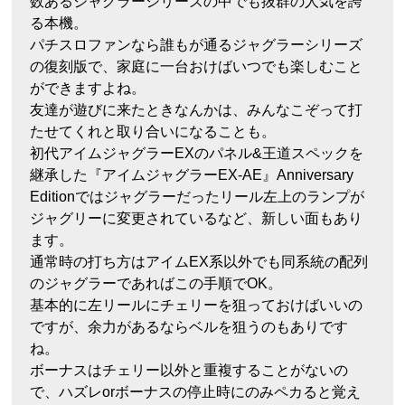
数あるジャグラーシリーズの中でも抜群の人気を誇
る本機。
パチスロファンなら誰もが通るジャグラーシリーズ
の復刻版で、家庭に一台おけばいつでも楽しむこと
ができますよね。
友達が遊びに来たときなんかは、みんなこぞって打
たせてくれと取り合いになることも。
初代アイムジャグラーEXのパネル&王道スペックを
継承した『アイムジャグラーEX-AE』Anniversary
Editionではジャグラーだったリール左上のランプが
ジャグリーに変更されているなど、新しい面もあり
ます。
通常時の打ち方はアイムEX系以外でも同系統の配列
のジャグラーであればこの手順でOK。
基本的に左リールにチェリーを狙っておけばいいの
ですが、余力があるならベルを狙うのもありです
ね。
ボーナスはチェリー以外と重複することがないの
で、ハズレorボーナスの停止時にのみペカると覚え