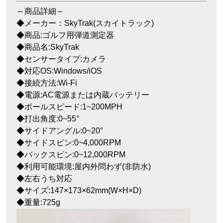
～商品詳細～
◆メーカー：SkyTrak(スカイトラック)
◆商品:ゴルフ用弾道測定器
◆商品名:SkyTrak
◆センサータイプ:カメラ
◆対応OS:Windows/iOS
◆接続方法:Wi-Fi
◆電源:AC電源または内蔵バッテリー
◆ボールスピード:1~200MPH
◆打出角度:0~55°
◆サイドアングル:0~20°
◆サイドスピン:0~4,000RPM
◆バックスピン:0~12,000RPM
◆利用可能環境:屋内外問わず(非防水)
◆左右うち対応
◆サイズ:147×173×62mm(W×H×D)
◆重量:725g