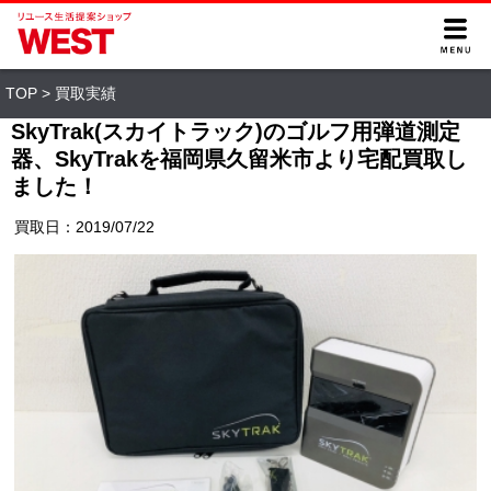
TOP
>
買取実績
SkyTrak(スカイトラック)のゴルフ用弾道測定
器、SkyTrakを福岡県久留米市より宅配買取し
ました！
買取日：2019/07/22