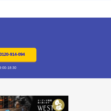
20-914-094
00-18:30