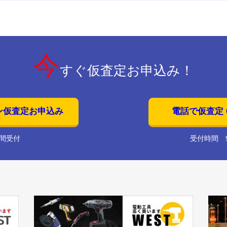
今
すぐ仮査定お申込み！
ン仮査定お申込み
電話で仮査定 01
時間受付
受付時間 9: