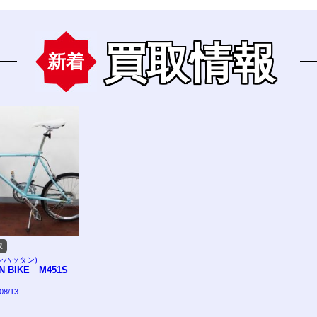
買取情報
新着
取
(マンハッタン)
N BIKE M451S
8/13