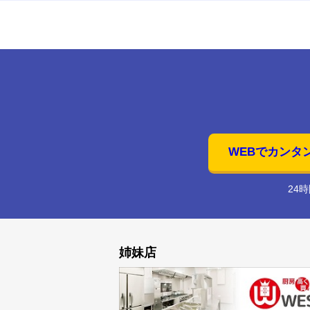
WEBでカンタ
24
姉妹店