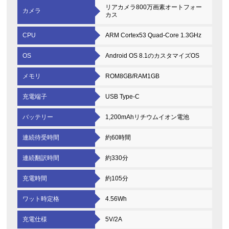
リアカメラ800万画素オートフォー
カメラ
カス
CPU
ARM Cortex53 Quad-Core 1.3GHz
OS
Android OS 8.1のカスタマイズOS
メモリ
ROM8GB/RAM1GB
充電端子
USB Type-C
バッテリー
1,200mAhリチウムイオン電池
連続待受時間
約60時間
連続翻訳時間
約330分
充電時間
約105分
ワット時定格
4.56Wh
充電仕様
5V/2A