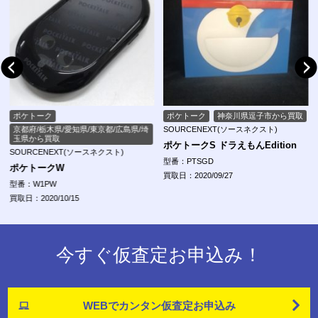
ポケトーク
神奈川県逗子市から買取
ポケトーク
SOURCENEXT(ソースネクスト)
福岡市東区/群馬県前橋市から買取
SOURCENEXT(ソースネクスト)
ポケトークS ドラえもんEdition
ポケトークS Plus
型番：PTSGD
買取日：2020/09/27
型番：PTSPGW
買取日：2022/01/28
今すぐ仮査定お申込み！
WEBでカンタン
仮査定お申込み