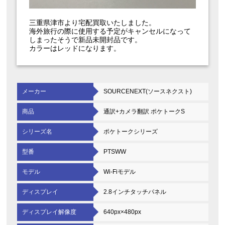
三重県津市より宅配買取いたしました。
海外旅行の際に使用する予定がキャンセルになって
しまったそうで新品未開封品です。
カラーはレッドになります。
メーカー
SOURCENEXT(ソースネクスト)
商品
通訳+カメラ翻訳 ポケトークS
シリーズ名
ポケトークシリーズ
型番
PTSWW
モデル
Wi-Fiモデル
ディスプレイ
2.8インチタッチパネル
ディスプレイ解像度
640px×480px