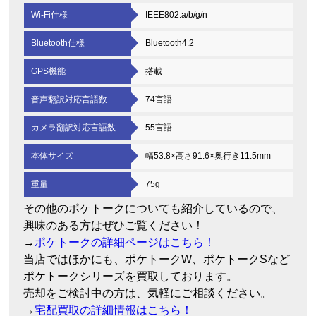
Wi-Fi仕様
IEEE802.a/b/g/n
Bluetooth仕様
Bluetooth4.2
GPS機能
搭載
音声翻訳対応言語数
74言語
カメラ翻訳対応言語数
55言語
本体サイズ
幅53.8×高さ91.6×奥行き11.5mm
重量
75g
その他のポケトークについても紹介しているので、
興味のある方はぜひご覧ください！
→
ポケトークの詳細ページはこちら！
当店ではほかにも、ポケトークW、ポケトークSなど
ポケトークシリーズを買取しております。
売却をご検討中の方は、気軽にご相談ください。
→
宅配買取の詳細情報はこちら！