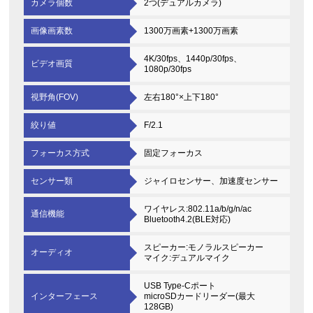
カメラ個数
2つ(デュアルカメラ)
画像画素数
1300万画素+1300万画素
4K/30fps、1440p/30fps、
ビデオ画質
1080p/30fps
視野角(FOV)
左右180°×上下180°
絞り値
F/2.1
フォーカス方式
固定フォーカス
センサー類
ジャイロセンサー、加速度センサー
ワイヤレス:802.11a/b/g/n/ac
通信機能
Bluetooth4.2(BLE対応)
スピーカー:モノラルスピーカー
オーディオ
マイク:デュアルマイク
USB Type-Cポート
インターフェース
microSDカードリーダー(最大
128GB)