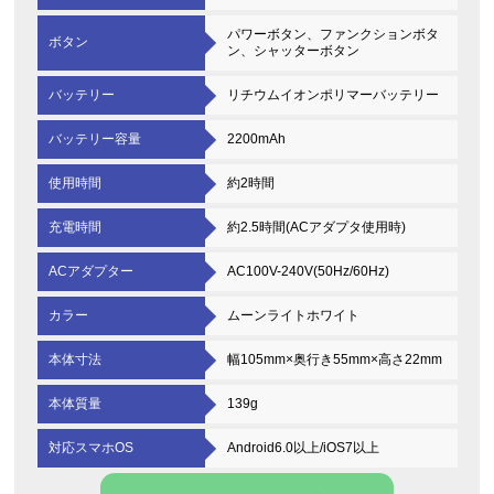
パワーボタン、ファンクションボタ
ボタン
ン、シャッターボタン
バッテリー
リチウムイオンポリマーバッテリー
バッテリー容量
2200mAh
使用時間
約2時間
充電時間
約2.5時間(ACアダプタ使用時)
ACアダプター
AC100V-240V(50Hz/60Hz)
カラー
ムーンライトホワイト
本体寸法
幅105mm×奥行き55mm×高さ22mm
本体質量
139g
対応スマホOS
Android6.0以上/iOS7以上