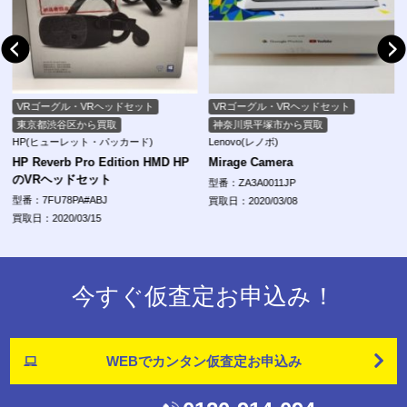
VRゴーグル・VRヘッドセット
VRゴーグル・VRヘッドセット
東京都渋谷区から買取
神奈川県平塚市から買取
HP(ヒューレット・パッカード)
Lenovo(レノボ)
HP Reverb Pro Edition HMD HP
Mirage Camera
のVRヘッドセット
型番：ZA3A0011JP
型番：7FU78PA#ABJ
買取日：2020/03/08
買取日：2020/03/15
今すぐ仮査定お申込み！
WEBでカンタン
仮査定お申込み