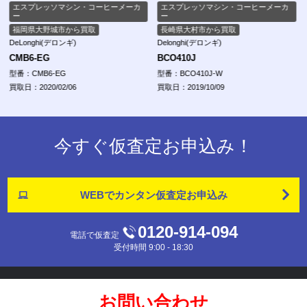
エスプレッソマシン・コーヒーメーカ
エスプレッソマシン・コーヒーメーカ
ー
ー
福岡県大野城市から買取
長崎県大村市から買取
DeLonghi(デロンギ)
Delonghi(デロンギ)
CMB6-EG
BCO410J
型番：CMB6-EG
型番：BCO410J-W
買取日：2020/02/06
買取日：2019/10/09
今すぐ仮査定お申込み！
WEBでカンタン
仮査定お申込み
0120-914-094
電話で仮査定
受付時間 9:00 - 18:30
お問い合わせ