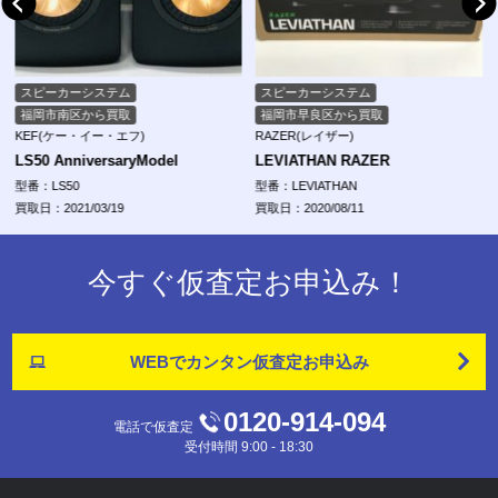
スピーカーシステム
スピーカーシステム
福岡市南区から買取
福岡市早良区から買取
KEF(ケー・イー・エフ)
RAZER(レイザー)
LS50 AnniversaryModel
LEVIATHAN RAZER
型番：LS50
型番：LEVIATHAN
買取日：2021/03/19
買取日：2020/08/11
今すぐ仮査定お申込み！
WEBでカンタン
仮査定お申込み
0120-914-094
電話で仮査定
受付時間 9:00 - 18:30