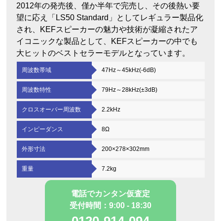
2012年の発売後、僅か半年で完売し、その後熱い要
望に応え「LS50 Standard」としてレギュラー製品化
され、KEFスピーカーの魅力や技術が凝縮されたア
イコニックな製品として、KEFスピーカーの中でも
大ヒットのベストセラーモデルとなっています。
周波数帯域
47Hz～45kHz(-6dB)
周波数特性
79Hz～28kHz(±3dB)
クロスオーバー周波数
2.2kHz
インピーダンス
8Ω
外形寸法
200×278×302mm
重量
7.2kg
電話でカンタン仮査定
受付時間：9:00 - 18:30
0120-914-094