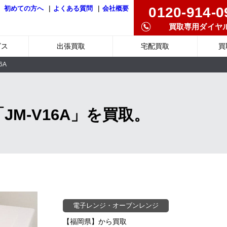
|
|
0120-914-0
初めての方へ
よくある質問
会社概要
買取専用ダイヤ
ビス
出張買取
宅配買取
買
6A
JM-V16A」を買取。
電子レンジ・オーブンレンジ
【福岡県】から買取