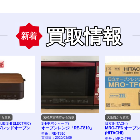
買取情報
新着
から買取
宮崎県宮崎市から買取
大阪府から買取
BISHI ELECTRIC)
SHARP(シャープ)
日立(HITACHI)
ブレッドオーブン
オーブンレンジ「RE-T810」
MRO-TF6 オーブ
(HITACHI)
型番：RE-T810
買取日：2020/03/09
1
型番：MRO-TF6