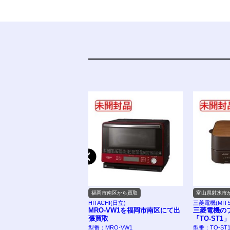
市から買取
福岡市南区から買取
富山県射水市
onic
HITACHI(日立)
三菱電機(MITSU
asonic スチームオーブン
MRO-VW1を福岡市南区にて出
三菱電機の
 ビストロ NE-BS657-W
張買取
「TO-ST1」
岡市博多区のお客様から出
型番：MRO-VW1
型番：TO-ST