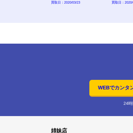
取しました。
買取日：2020/03/23
買取日：2020/0
E-BS657-W
2022/01/16
WEBでカンタ
24
姉妹店