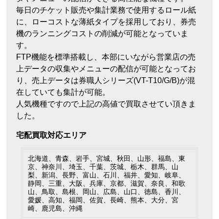
毎日のチケット販売や集計業務で使用するロール紙
に、ローコストな薄紙タイプを採用しており、券売
機のランニングコストの削減が可能となっていま
す。
FTP機能を標準搭載し、本部にいながら営業店の売
上データの収集やメニューの配信が可能となってお
り、売上データは券職人シリーズ(VT-T10/G/B)が混
在していても集計が可能。
人気機種ですので上記の高値で買取させてい頂きま
した。
宅配買取対応エリア
北海道、青森、岩手、宮城、秋田、山形、福島、東
京、神奈川、埼玉、千葉、茨城、栃木、群馬、山
梨、新潟、長野、富山、石川、福井、愛知、岐阜、
静岡、三重、大阪、兵庫、京都、滋賀、奈良、和歌
山、鳥取、島根、岡山、広島、山口、徳島、香川、
愛媛、高知、福岡、佐賀、長崎、熊本、大分、宮
崎、鹿児島、沖縄