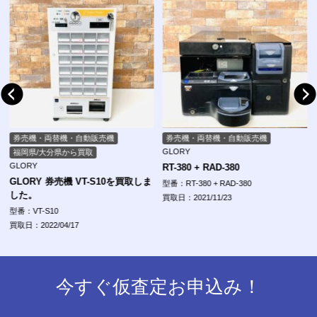
券売機・両替機・自動販売機
券売機・両替機・自動販売機
GLORY
福岡県/大分県から買取
GLORY
RT-380 + RAD-380
GLORY 券売機 VT-S10を買取しま
型番：RT-380 + RAD-380
した。
買取日：2021/11/23
型番：VT-S10
買取日：2022/04/17
今すぐ仮査定お申込み！