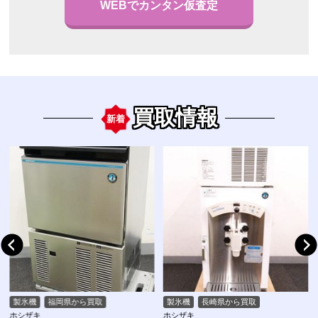
WEBでカンタン仮査定
買取情報
新着
製氷機
福岡県から買取
製氷機
長崎県から買取
ホシザキ
ホシザキ