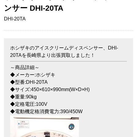
ンサー DHI-20TA
DHI-20TA
ホシザキのアイスクリームディスペンサー、DHI-
20TAを長崎県より出張買取しました！
～商品詳細～
◆メーカー:ホシザキ
◆型番:DHI-20TA
◆サイズ:450×610×990mm(W×D×H)
◆重量:90kg
◆定格電圧:100V
◆電動機定格消費電力:390/450W