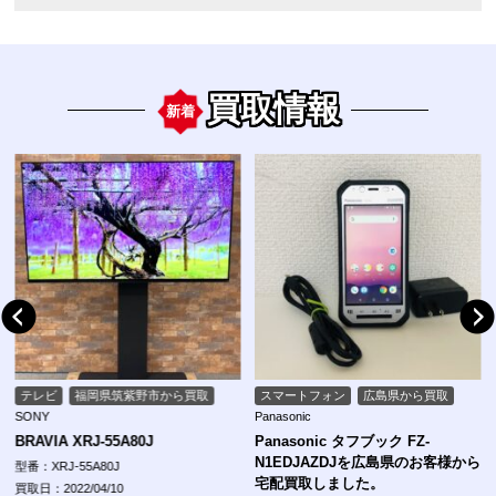
買取情報
新着
テレビ
福岡県筑紫野市から買取
スマートフォン
広島県から買取
SONY
Panasonic
BRAVIA XRJ-55A80J
Panasonic タフブック FZ-
N1EDJAZDJを広島県のお客様から
型番：XRJ-55A80J
宅配買取しました。
買取日：2022/04/10