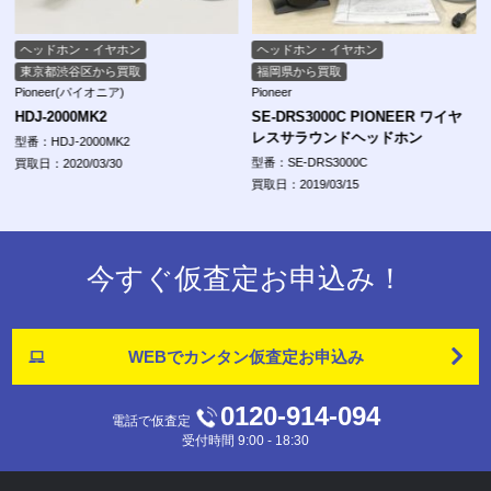
ヘッドホン・イヤホン
ヘッドホン・イヤホン
東京都渋谷区から買取
福岡県から買取
Pioneer(パイオニア)
Pioneer
HDJ-2000MK2
SE-DRS3000C PIONEER ワイヤ
レスサラウンドヘッドホン
型番：HDJ-2000MK2
型番：SE-DRS3000C
買取日：2020/03/30
買取日：2019/03/15
今すぐ仮査定お申込み！
WEBでカンタン
仮査定お申込み
0120-914-094
電話で仮査定
受付時間 9:00 - 18:30