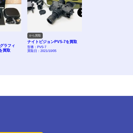
から買取
から買取
ナイトビジョンPVS-7を買取
Dell
フィ
Dell M900HDとスクリーンの買
型番：PVS-7
取
取
買取日：2021/10/05
型番： M900HD
買取日：2021/08/01