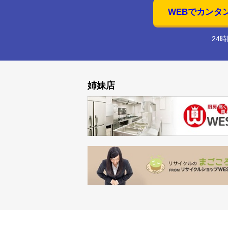
WEBでカンタ
24
姉妹店