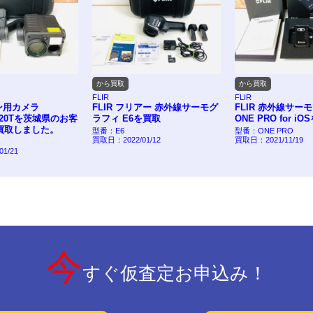
から買取
から買取
FLIR
FLIR
カメラ
FLIR フリアー 赤外線サーモグ
FLIR 赤外線サーモグラ
0Tを茨城県のお客
ラフィ E6を買取
ONE PRO for iOSを買
しました。
型番：E6
型番：ONE PRO
買取日：2022/01/12
買取日：2021/11/19
今
すぐ仮査定お申込み！