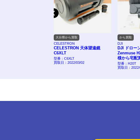
買取
大分県から買取
から買取
N
CELESTRON
DJI
RON 天体望遠鏡 C6-
CELESTRON 天体望遠鏡
DJI ドローン用
分県のお客様から出張
C6XLT
Zenmuse H2
した。
様から宅配買取
型番：C6XLT
買取日：2022/03/02
T
型番：H20T
03/13
買取日：2022/01/21