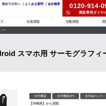
|
|
0120-914-0
初めての方へ
よくある質問
会社概要
買取専用ダイヤ
ビス
出張買取
宅配買取
買
フィー
r Android スマホ用 サーモグ
光学機器
光学機器(中)
赤外線カメラ
【沖縄県】から買取