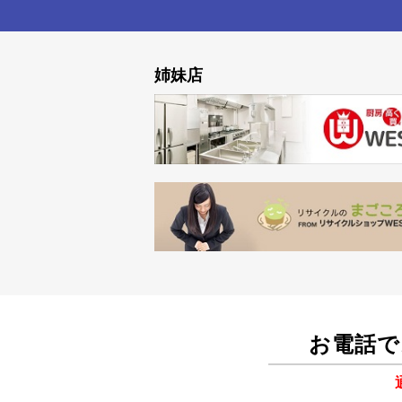
姉妹店
お電話で