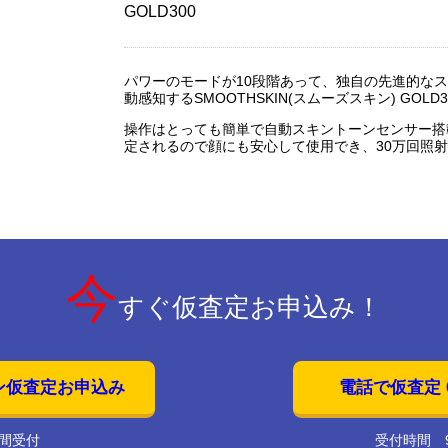
GOLD300
パワーのモードが10段階あって、独自の先進的な
動感知するSMOOTHSKIN(スムーズスキン) GOLD3
操作はとっても簡単で自動スキントーンセンサー搭
定されるので顔にも安心して使用でき、30万回照
今
すぐ仮査定お申込み！
ン仮査定お申込み
電話で仮査定 01
時間受付
受付時間 9: