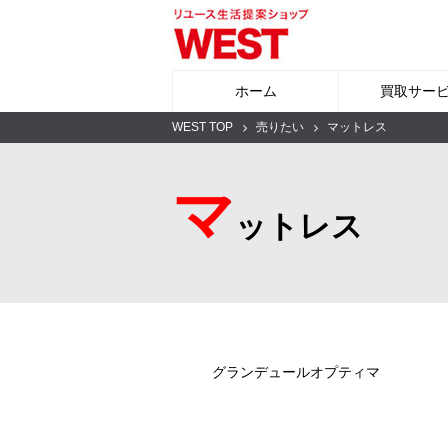
ホーム
買取サー
WEST TOP
売りたい
マットレス
マ
ットレス
グランデュールオプティマ