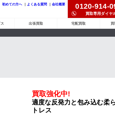
|
|
0120-914-0
初めての方へ
よくある質問
会社概要
買取専用ダイヤ
ビス
出張買取
宅配買取
買
買取強化中!
適度な反発力と包み込む柔
トレス