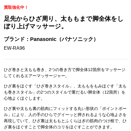
買取強化中！
足先からひざ周り、太ももまで脚全体をし
ぼり上げマッサージ。
ブランド：Panasonic（パナソニック）
EW-RA96
ひざ巻きと太もも巻き、2つの巻き方で脚全体12箇所をマッサージ
してくれるエアーマッサージャー。
ひざ裏をほぐす「ひざ巻きスタイル」、太ももをもみほぐす「太も
も巻きスタイル」の2つのスタイルで重だるい脚全体（12箇所）を
心地よくほぐします。
ひざ裏や太もも裏の筋肉にフィットする丸い形状の「ポイントボー
ル」により、人の手のひらでグイーッと押されるような心地よさを
再現していて、ひざ裏は太ももとふくらはぎの筋肉のつけ根で、ひ
ざ裏をほぐすことで脚全体のコリをほぐすことができます。