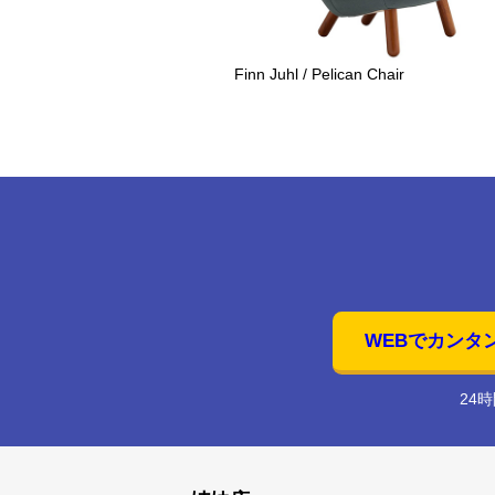
Finn Juhl / Pelican Chair
WEBでカンタ
24