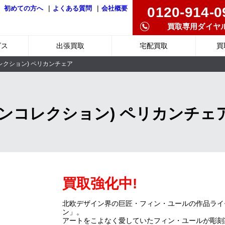
|
|
0120-914-0
初めての方へ
よくある質問
会社概要
買取専用ダイヤ
ビス
出張買取
宅配買取
買
ワンコレクション) ペリカンチェア
ion(ワンコレクション) ペリカンチェ
買取強化中!
北欧デザイン界の巨匠・フィン・ユールの作品ライ
ン」。
アートをこよなく愛していたフィン・ユールが彫刻