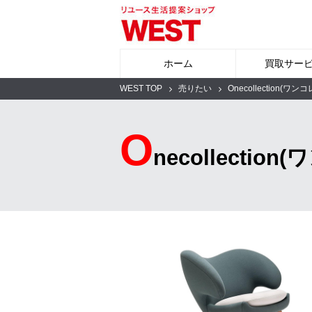
ホーム
買取サー
WEST TOP
売りたい
Onecollection(
O
necollect