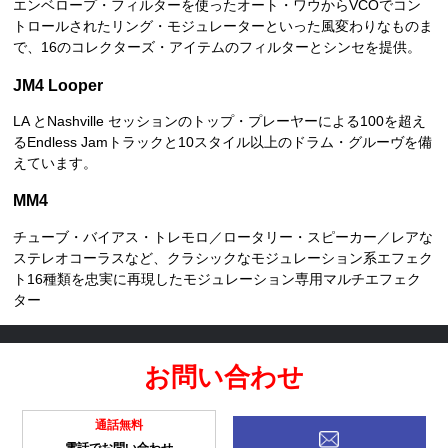
エンベロープ・フィルターを使ったオート・ワウからVCOでコン
トロールされたリング・モジュレーターといった風変わりなものま
で、16のコレクターズ・アイテムのフィルターとシンセを提供。
JM4 Looper
LA とNashville セッションのトップ・プレーヤーによる100を超え
るEndless Jamトラックと10スタイル以上のドラム・グルーヴを備
えています。
MM4
チューブ・バイアス・トレモロ／ロータリー・スピーカー／レアな
ステレオコーラスなど、クラシックなモジュレーション系エフェク
ト16種類を忠実に再現したモジュレーション専用マルチエフェク
ター
お問い合わせ
通話無料