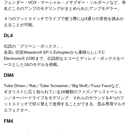
フェンダー・VOX・マーシャル・メサブギー・ソルダーノなど、有
名どころのアンプのモデリングがまとめられたアンプモデラー。
４つのフットスイッチでライブで使う際には4通りの音色を踏みか
えることが可能。
DL4
伝説の「グリーン・ボックス」。
名高い巨匠Maestro® EP-1 Echoplexから素晴らしいT.C.
Electronic® 2290まで、伝説的なエコーとディレイ・ボックスをベ
ースとした16のモデルを搭載。
DM4
Tube Driver／Rat／Tube Screamer／Big Muff／Fuzz Faceなど、
ギタリストに広く知られている16種類のファズ／ディストーショ
ン／オーバードライブをモデリング、それらのサウンドを4つのフ
ットスイッチで切り替えて使用することができる、歪み専用マルチ
エフェクター。
FM4