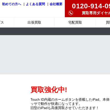
|
|
0120-914-0
初めての方へ
よくある質問
会社概要
買取専用ダイヤ
ビス
出張買取
宅配買取
買
買取強化中!
Touch ID内蔵のホームボタンを搭載したiPad
ッサで動作が快適になってます。
旧型のiPadも高価買取させていただきます！