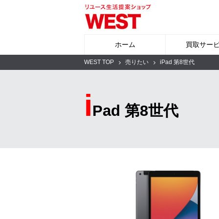
ホーム
買取サー
WEST TOP
売りたい
iPad 第8世代
i
Pad 第8世代