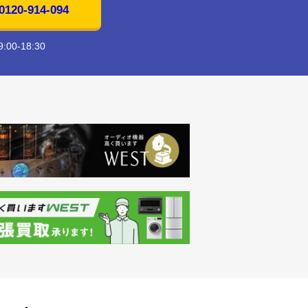
20-914-094
00-18:30