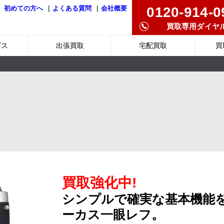
|
|
0120-914-0
初めての方へ
よくある質問
会社概要
買取専用ダイヤ
ビス
出張買取
宅配買取
買
買取強化中!
シンプルで確実な基本機能
ーカス一眼レフ。