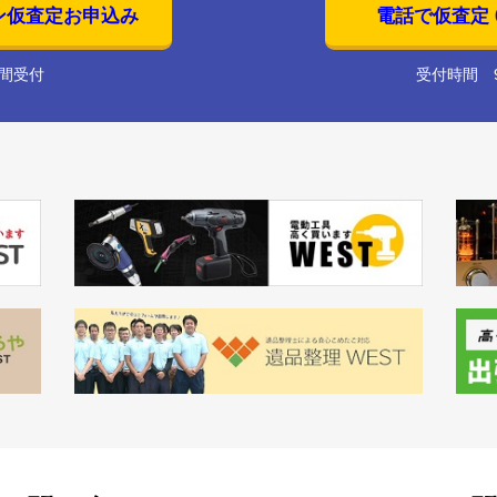
ン仮査定お申込み
電話で仮査定 01
時間受付
受付時間 9: