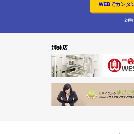
WEBでカンタ
24
姉妹店