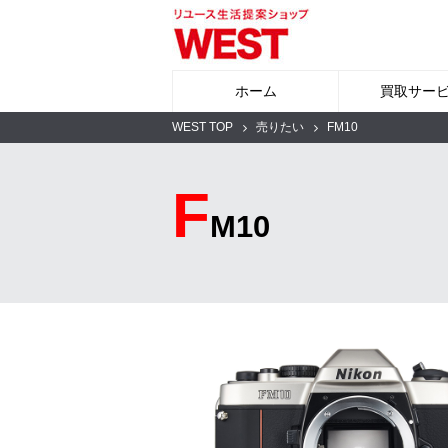
ホーム
買取サー
WEST TOP
売りたい
FM10
F
M10