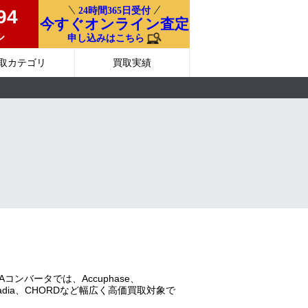
24時間365日受付
94
今すぐオンライン査定
ル
申し込みはこちら
取カテゴリ
買取実績
ンバータでは、Accuphase、
E、Wadia、CHORDなど幅広く高価買取対象で