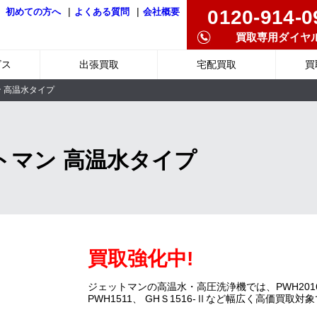
|
|
0120-914-0
初めての方へ
よくある質問
会社概要
買取専用ダイヤ
ビス
出張買取
宅配買取
買
ン 高温水タイプ
トマン 高温水タイプ
買取強化中!
ジェットマンの高温水・高圧洗浄機では、PWH2016D、
PWH1511、 GHＳ1516-Ⅱなど幅広く高価買取対