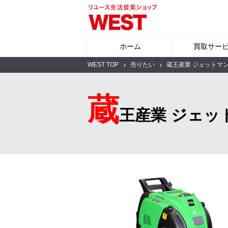
ホーム
買取サー
WEST TOP
売りたい
蔵王産業 ジェットマ
蔵
王産業 ジェッ