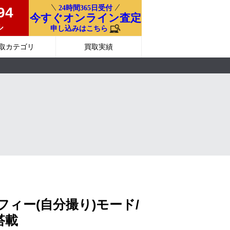
24時間365日受付
94
今すぐオンライン査定
ル
申し込みはこちら
取カテゴリ
買取実績
ィー(自分撮り)モード/
搭載