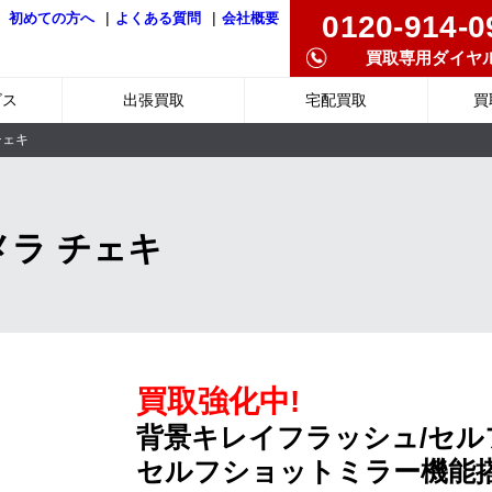
|
|
0120-914-0
初めての方へ
よくある質問
会社概要
買取専用ダイヤ
ビス
出張買取
宅配買取
買
チェキ
ラ チェキ
買取強化中!
背景キレイフラッシュ/セルフ
セルフショットミラー機能