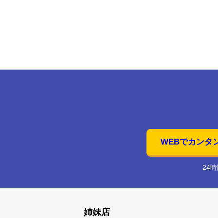
WEBでカンタ
24
姉妹店