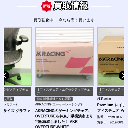
買取情報
新着
買取強化中! 今なら高く買います
オフィスチェア・エグゼクティブチェ
オフィスチェア・エグゼクティブチェ
ア
ア
AKRacing
神奈川県横浜市から買取
AKRACING(エーケーレーシング)
Premium レイブン AKRacing オ
フィスチェア Premium レイブン
AKRACINGのゲーミングチェア、
OVERTUREを神奈川県横浜市より
型番：Premium レイブン
宅配買取しました！ AKR-
買取日：2019/06/11
OVERTURE-WHITE