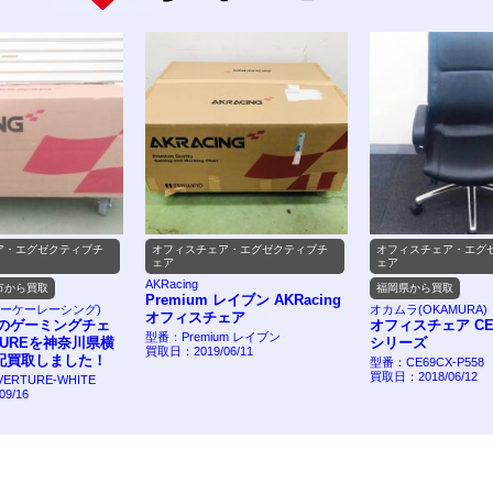
ア・エグゼクティブチ
オフィスチェア・エグゼクティブチ
オフィスチェア・エグ
ェア
ェア
AKRacing
市から買取
福岡県から買取
Premium レイブン AKRacing
(エーケーレーシング)
オカムラ(OKAMURA)
オフィスチェア
NGのゲーミングチェ
オフィスチェア CE
型番：Premium レイブン
TUREを神奈川県横
シリーズ
買取日：2019/06/11
配買取しました！
型番：CE69CX-P558
買取日：2018/06/12
ERTURE-WHITE
9/16