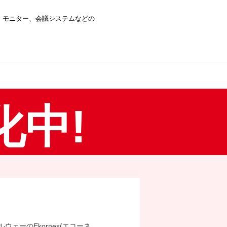
、モニター、会議システムなどの
。
化中!
ェーのEkornes(エコーネ