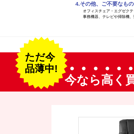
4.その他、ご不要なも
オフィスチェア・エグゼクテ
事務機器、テレビや掃除機、
ただ今
品薄中!
今なら高く