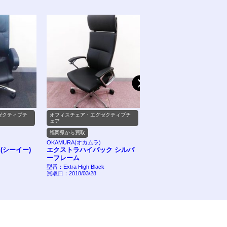
ゼクティブチ
オフィスチェア・エグゼクティブチ
オフィスチェア・エグゼクティ
ェア
ェア
福岡県から買取
大分県大分市から買取
OKAMURA(オカムラ)
AKRacing(エーケーレーシング
(シーイー)
エクストラハイバック シルバ
AKRacing ゲーミングチ
ーフレーム
Nitro V2を大分県大分市
様より出張買取しました
型番：Extra High Black
買取日：2018/03/28
型番：Nitro V2
買取日：2021/04/30