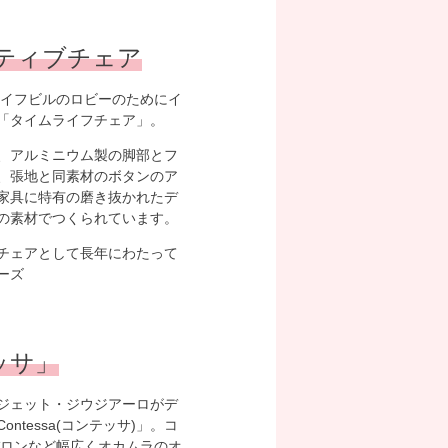
ティブチェア
ライフビルのロビーのためにイ
「タイムライフチェア」。
、アルミニウム製の脚部とフ
、張地と同素材のボタンのア
家具に特有の磨き抜かれたデ
の素材でつくられています。
チェアとして長年にわたって
ーズ
ッサ」
ジェット・ジウジアーロがデ
tessa(コンテッサ)」。コ
バロンなど幅広くオカムラのオ