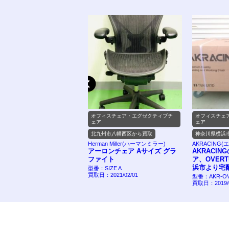
ィスチェア・エグゼクティブチ
オフィスチェア・エグゼクティブチ
オフィスチェ
ェア
ェア
県大分市から買取
北九州市八幡西区から買取
神奈川県横浜
acing(エーケーレーシング)
Herman Miller(ハーマンミラー)
AKRACING
acing ゲーミングチェア
アーロンチェア Aサイズ グラ
AKRACI
ro V2を大分県大分市のお客
ファイト
ア、OVER
り出張買取しました！
浜市より宅
型番：SIZE A
買取日：2021/02/01
itro V2
型番：AKR-OV
2021/04/30
買取日：2019/0