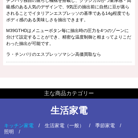
チンバリ独自の蒸らし機構を搭載し、クラシカルかつ重厚感・高
級感のある人気のデザインで、9気圧の抽出前に自然に豆が蒸ら
されることでイタリアンエスプレッソの基準である14g程度でも
ボディ感のある美味しさを抽出できます。
M39GTHDはメニューボタン毎に抽出時の圧力を4つのゾーンに
分けて設定することができ、精密な温度制御と相まってよりこだ
わった抽出が可能です。
ラ・チンバリのエスプレッソマシン高価買取なら
主な商品カテゴリー
生活家電
キッチン家電
生活家電（一般）
季節家電
照明