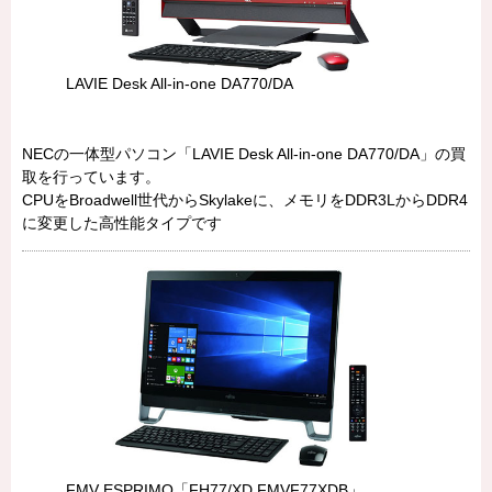
LAVIE Desk All-in-one DA770/DA
NECの一体型パソコン「LAVIE Desk All-in-one DA770/DA」の買
取を行っています。
CPUをBroadwell世代からSkylakeに、メモリをDDR3LからDDR4
に変更した高性能タイプです
FMV ESPRIMO「FH77/XD FMVF77XDB」