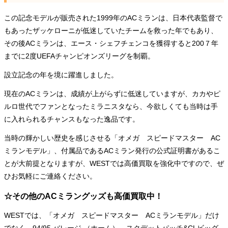
この記念モデルが販売された1999年のACミランは、日本代表監督で
もあったザッケローニが低迷していたチームを救った年でもあり、
その後ACミランは、エース・シェフチェンコを獲得すると200７年
までに2度UEFAチャンピオンズリーグを制覇。
設立記念の年を境に躍進しました。
現在のACミランは、成績が上がらずに低迷していますが、カカやピ
ルロ世代でファンとなったミラニスタなら、今欲しくても当時は手
に入れられるチャンスもなった逸品です。
当時の輝かしい歴史を感じさせる「オメガ スピードマスター AC
ミランモデル」、付属品であるACミラン発行の公式証明書があるこ
とが大前提となりますが、WESTでは高価買取を強化中ですので、ぜ
ひお気軽にご連絡ください。
☆その他のACミラングッズも高価買取中！
WESTでは、「オメガ スピードマスター ACミランモデル」だけ